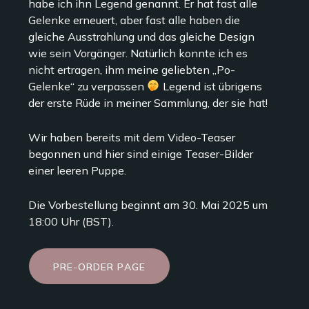
habe ich ihn Legend genannt. Er hat fast alle
Gelenke erneuert, aber fast alle haben die
gleiche Ausstrahlung und das gleiche Design
wie sein Vorgänger. Natürlich konnte ich es
nicht ertragen, ihm meine geliebten „Po-
Gelenke“ zu verpassen
Legend ist übrigens
der erste Rüde in meiner Sammlung, der sie hat!
Wir haben bereits mit dem Video-Teaser
begonnen und hier sind einige Teaser-Bilder
einer leeren Puppe.
Die Vorbestellung beginnt am 30. Mai 2025 um
18:00 Uhr (BST).
P
R
E
-
O
R
D
E
R
P
A
G
E
P
R
E
-
O
R
D
E
R
P
A
G
E