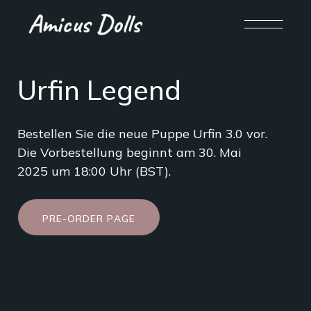
Urfin Legend
Bestellen Sie die neue Puppe Urfin 3.0 vor.
Die Vorbestellung beginnt am 30. Mai
2025 um 18:00 Uhr (BST).
P
R
E
-
O
R
D
E
R
P
A
G
E
P
R
E
-
O
R
D
E
R
P
A
G
E