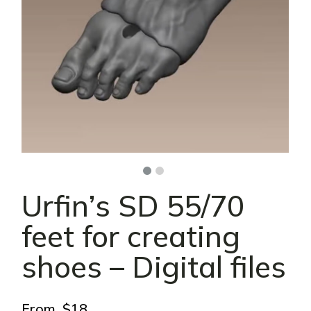
Urfin’s SD 55/70
feet for creating
shoes – Digital files
From
$
18