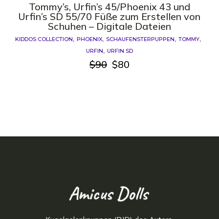
Tommy’s, Urfin’s 45/Phoenix 43 und
Urfin’s SD 55/70 Füße zum Erstellen von
Schuhen – Digitale Dateien
KIDDOS COLLECTION
PHOENIX
SCHAUFENSTERPUPPEN
TOMMY
URFIN
URFIN SD
$
90
$
80
Ursprünglicher
Aktueller
Preis
Preis
war:
ist:
$90
$80.