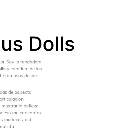
us Dolls
us
. Soy la fundadora
lls
y creadora de las
te famosas desde
adas de aspecto
rticulación
s mostrar la belleza
or eso me concentro
mis muñecas, así
ealista.