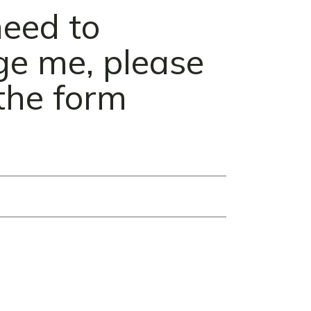
need to
e me, please
t the form