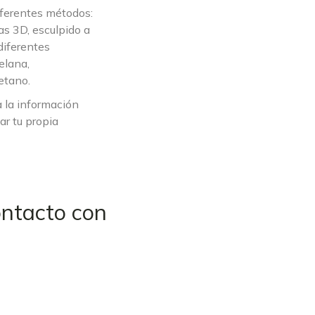
diferentes métodos:
as 3D, esculpido a
diferentes
elana,
etano.
a la información
ar tu propia
ontacto con