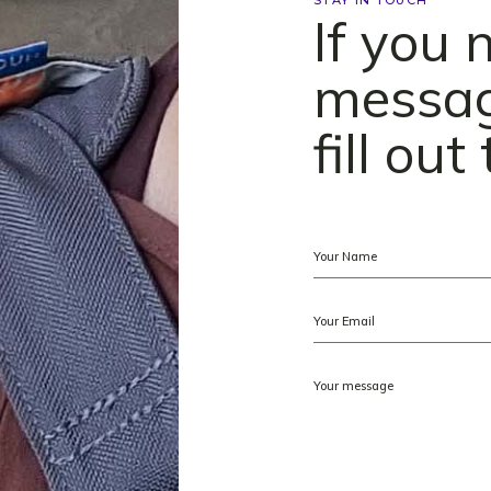
STAY IN TOUCH
If you 
messag
fill ou