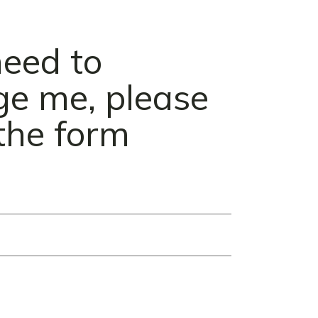
need to
e me, please
t the form