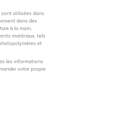
sont utilisées dans
ppement dans des
ure à la main,
rents matériaux, tels
s photopolymères et
tes les informations
mander votre propre