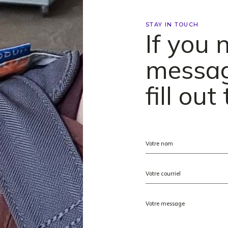
STAY IN TOUCH
If you 
messag
fill ou