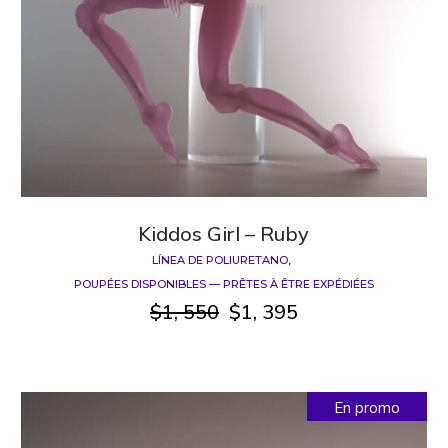
Kiddos Girl – Ruby
LÍNEA DE POLIURETANO
POUPÉES DISPONIBLES — PRÊTES À ÊTRE EXPÉDIÉES
$
1, 550
$
1, 395
Le
Le
prix
prix
initial
actuel
était :
est :
$1,
$1,
En promo
550.
395.