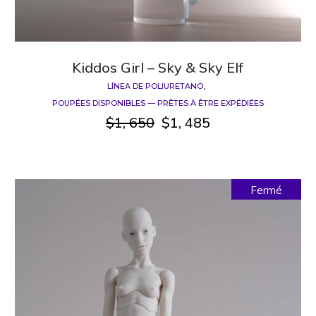
Kiddos Girl – Sky & Sky Elf
LÍNEA DE POLIURETANO
POUPÉES DISPONIBLES — PRÊTES À ÊTRE EXPÉDIÉES
$
1, 650
$
1, 485
Le
Le
prix
prix
initial
actuel
était :
est :
$1,
$1,
Fermé
650.
485.