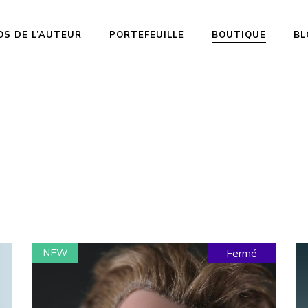
OS DE L’AUTEUR
PORTEFEUILLE
BOUTIQUE
BL
Poupées disp
prêtes à être
expédiées
Précommande 
ligne imprimée
Equilibrium
Kiddos Collect
NEW
Fermé
Urfin Legen
Penelope
Muffin