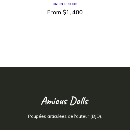
URFIN LEGEND
From
$
1, 400
Poupées articulées de l'auteur (BJD).