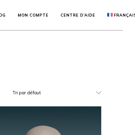
OG
MON COMPTE
CENTRE D’AIDE
FRANÇAI
onibles —
English
Español
Deutsch
de la
 Studio
Tri par défaut
ion
d