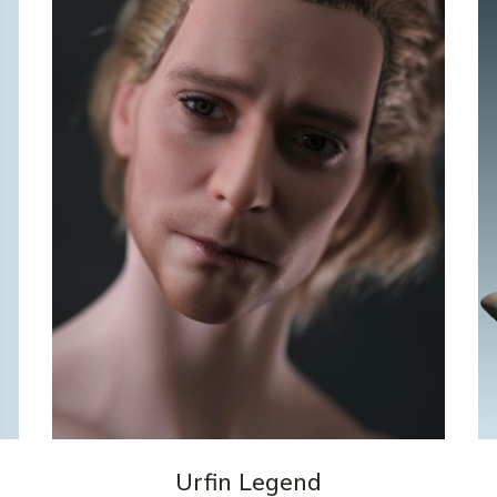
Enchères
Accessoires 
Mannequins
Quantum
Dragons
Phoenix
Fullset
Urfin Legend