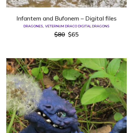
Infantem and Bufonem – Digital files
DRAGONES
VETERNUM DRACO DIGITAL DRAGONS
$
80
$
65
El
El
precio
precio
original
actual
era:
es:
$80.
$65.