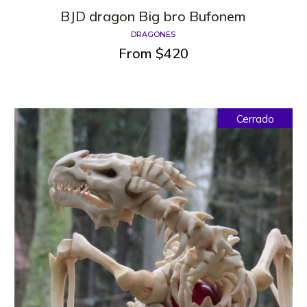
BJD dragon Big bro Bufonem
DRAGONES
From
$
420
Cerrado