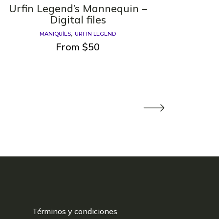
Urfin Legend’s Mannequin –
Digital files
MANIQUÍES
URFIN LEGEND
From
$
50
Términos y condiciones