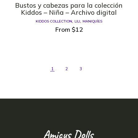
Bustos y cabezas para la colección
Kiddos – Niña – Archivo digital
KIDDOS COLLECTION
LILI
MANIQUÍES
From
$
12
1
2
3