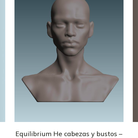
Accesorios 3D
Maniquíes
Quantum
Dragones
Phoenix
Fullset
Equilibrium He cabezas y bustos –