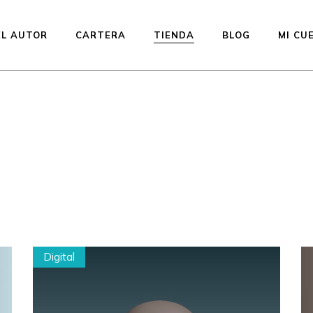
EL AUTOR
CARTERA
TIENDA
BLOG
MI CU
Muñecas disponibles —
listas para enviar
Preventa de la línea
Studio Printed
Equilibrium
Kiddos Collection
Urfin Legend
Digital
Penelope
Muffin
Subastas