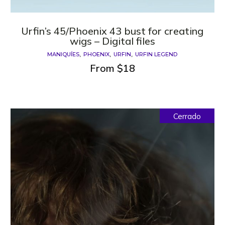
Urfin’s 45/Phoenix 43 bust for creating
wigs – Digital files
MANIQUÍES
PHOENIX
URFIN
URFIN LEGEND
From
$
18
Cerrado