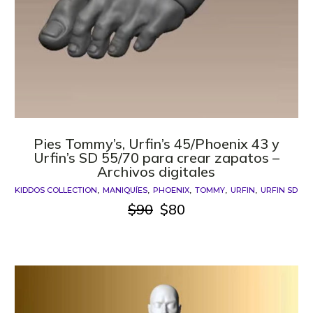
Pies Tommy’s, Urfin’s 45/Phoenix 43 y
Urfin’s SD 55/70 para crear zapatos –
Archivos digitales
KIDDOS COLLECTION
MANIQUÍES
PHOENIX
TOMMY
URFIN
URFIN SD
$
90
$
80
El
El
precio
precio
original
actual
era:
es:
$90.
$80.