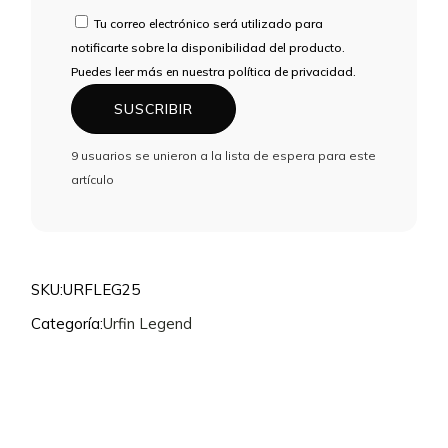
DE
Tu correo electrónico será utilizado para
CORREO
notificarte sobre la disponibilidad del producto.
ELECTRÓNICO
Puedes leer más en nuestra política de privacidad.
PARA
SUSCRIBIR
UNIRTE
A
9 usuarios se unieron a la lista de espera para este
LA
artículo
LISTA
DE
ESPERA
DE
ESTE
SKU:
URFLEG25
PRODUCTO
Categoría:
Urfin Legend