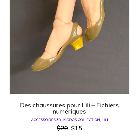
Des chaussures pour Lili – Fichiers
numériques
ACCESSOIRES 3D
KIDDOS COLLECTION
LILI
$
20
$
15
Le
Le
prix
prix