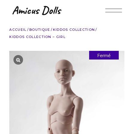
Accéder
au
contenu
ACCUEIL
BOUTIQUE
KIDDOS COLLECTION
KIDDOS СOLLECTION – GIRL
Fermé