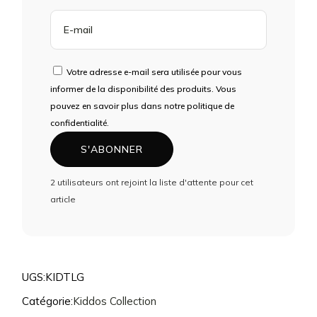
ENTREZ
VOTRE
ADRESSE
E-
Votre adresse e-mail sera utilisée pour vous
MAIL
informer de la disponibilité des produits. Vous
POUR
pouvez en savoir plus dans notre politique de
REJOINDRE
confidentialité.
LA
S'ABONNER
LISTE
D'ATTENTE
2 utilisateurs ont rejoint la liste d'attente pour cet
POUR
article
CE
PRODUIT
UGS:
KIDTLG
Catégorie:
Kiddos Collection