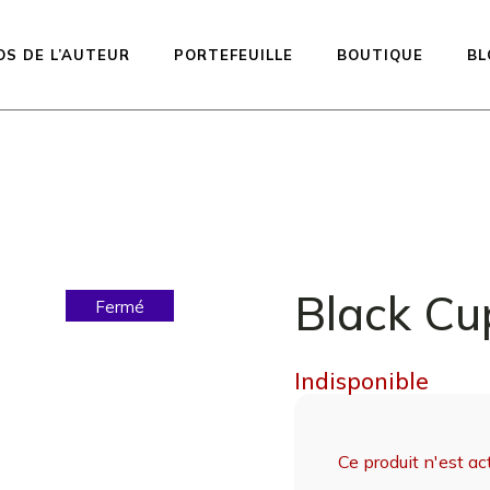
OS DE L’AUTEUR
PORTEFEUILLE
BOUTIQUE
BL
Poupées disp
prêtes à être
expédiées
Précommande 
Black Cu
ligne imprimée
Fermé
Equilibrium
Kiddos Collect
Indisponible
Urfin Legend
Penelope
Ce produit n'est a
Muffin