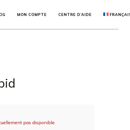
OG
MON COMPTE
CENTRE D’AIDE
FRANÇAI
onibles —
English
Español
Deutsch
de la
pid
 Studio
ion
ctuellement pas disponible.