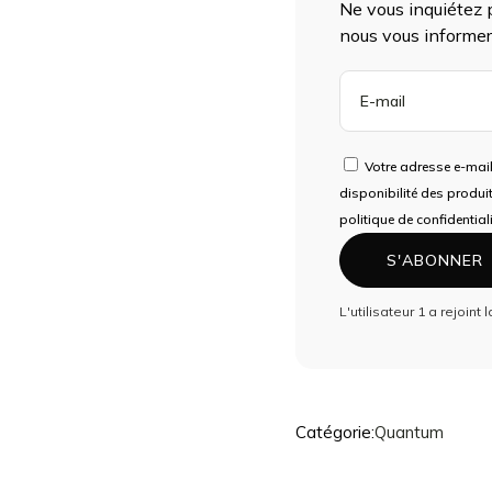
Ne vous inquiétez p
Enchères
nous vous informer
Accessoires 
ENTREZ
Mannequins
VOTRE
Quantum
ADRESSE
E-
Dragons
Votre adresse e-mail
MAIL
disponibilité des produi
Phoenix
POUR
politique de confidentiali
Fullset
REJOINDRE
S'ABONNER
LA
LISTE
L'utilisateur 1 a rejoint 
D'ATTENTE
POUR
CE
PRODUIT
Catégorie:
Quantum