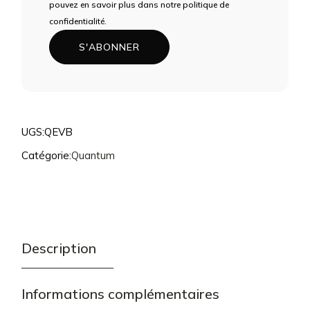
POUR
pouvez en savoir plus dans notre politique de
REJOINDRE
confidentialité.
LA
S'ABONNER
LISTE
D'ATTENTE
POUR
CE
PRODUIT
UGS:
QEVB
Catégorie:
Quantum
Description
Informations complémentaires